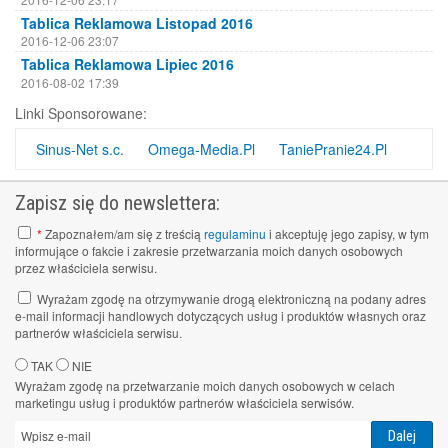
Tablica Reklamowa Listopad 2016
2016-12-06 23:07
Tablica Reklamowa Lipiec 2016
2016-08-02 17:39
Tablica Reklamowa Kwiecień 2016
Linki Sponsorowane:
2016-08-02 17:38
Tablica Reklamowa Luty 2016
Sinus-Net s.c.
Omega-Media.Pl
TaniePranie24.Pl
2016-08-02 17:37
Tablica Reklamowa październik 2015
Zapisz się do newslettera:
2016-08-02 17:30
*
Zapoznałem/am się z treścią
regulaminu
i akceptuję jego zapisy, w tym
informujące o fakcie i zakresie przetwarzania moich danych osobowych
przez właściciela serwisu.
Wyrażam zgodę na otrzymywanie drogą elektroniczną na podany adres
e-mail informacji handlowych dotyczących usług i produktów własnych oraz
partnerów właściciela serwisu.
TAK
NIE
Wyrażam zgodę na przetwarzanie moich danych osobowych w celach
marketingu usług i produktów partnerów właściciela serwisów.