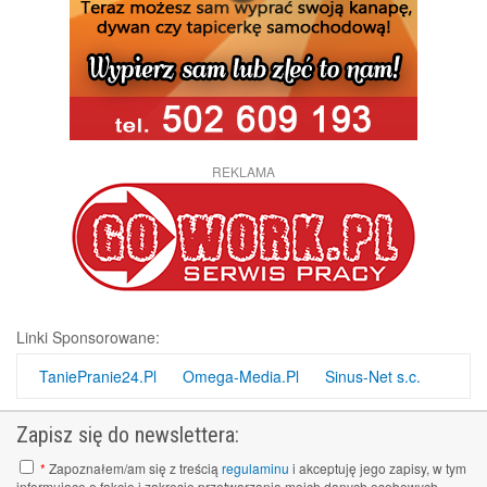
REKLAMA
Linki Sponsorowane:
TaniePranie24.Pl
Omega-Media.Pl
Sinus-Net s.c.
Zapisz się do newslettera:
*
Zapoznałem/am się z treścią
regulaminu
i akceptuję jego zapisy, w tym
informujące o fakcie i zakresie przetwarzania moich danych osobowych