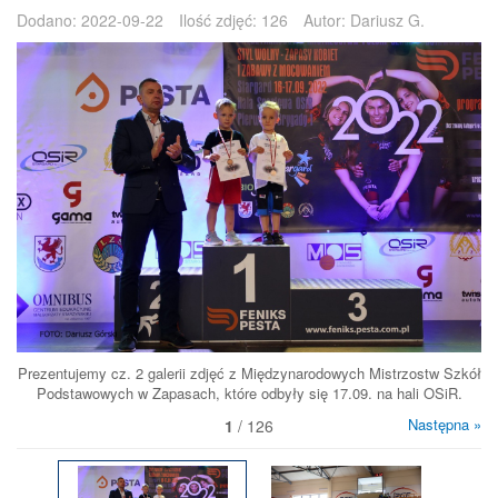
Dodano:
2022-09-22
Ilość zdjęć:
126
Autor:
Dariusz G.
Prezentujemy cz. 2 galerii zdjęć z Międzynarodowych Mistrzostw Szkół
Podstawowych w Zapasach, które odbyły się 17.09. na hali OSiR.
Następna »
1
/ 126