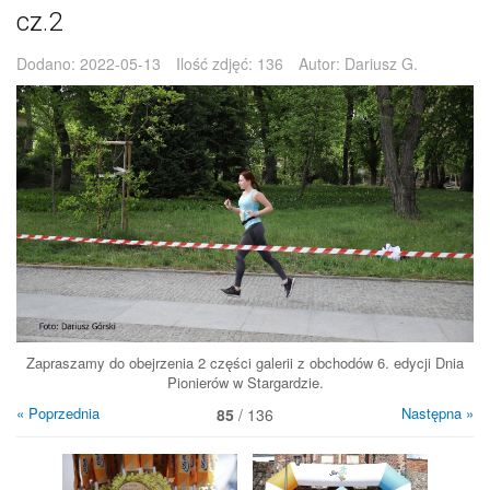
cz.2
Dodano:
2022-05-13
Ilość zdjęć:
136
Autor:
Dariusz G.
Zapraszamy do obejrzenia 2 części galerii z obchodów 6. edycji Dnia
Pionierów w Stargardzie.
« Poprzednia
Następna »
85
/ 136