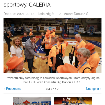
sportowy. GALERIA
Dodano:
2021-09-18
Ilość zdjęć:
112
Autor:
Dariusz G.
Prezentujemy fotorelację z zawodów sportowych, które odbyły się na
hali OSiR oraz koncertu Big Bandu z DKK.
« Poprzednia
Następna »
84
/ 112